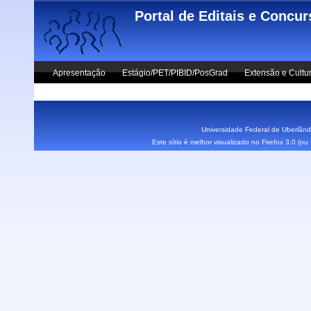
Skip to main content
Portal de Editais e Concu
Apresentação
Estágio/PET/PIBID/PosGrad
Extensão e Cultu
Vestibular UFU
Fale Conosco
Universidade Federal de Uberlândi
Este sítio é melhor visualizado no Firefox 3.0 (o