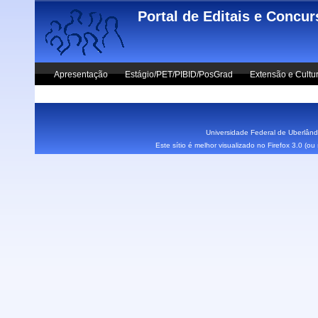
Skip to main content
Portal de Editais e Concu
Apresentação
Estágio/PET/PIBID/PosGrad
Extensão e Cultu
Vestibular UFU
Fale Conosco
Universidade Federal de Uberlândi
Este sítio é melhor visualizado no Firefox 3.0 (o