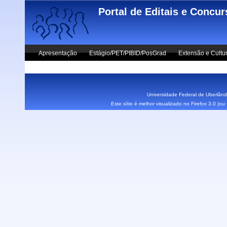
Skip to main content
Portal de Editais e Concu
Apresentação
Estágio/PET/PIBID/PosGrad
Extensão e Cultu
Vestibular UFU
Fale Conosco
Universidade Federal de Uberlândi
Este sítio é melhor visualizado no Firefox 3.0 (o