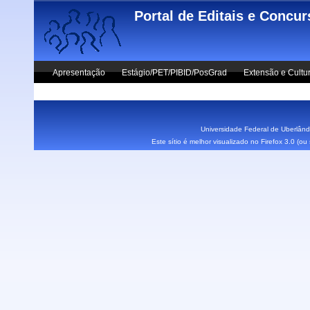
Skip to main content
Portal de Editais e Concu
Apresentação
Estágio/PET/PIBID/PosGrad
Extensão e Cultu
Vestibular UFU
Fale Conosco
Universidade Federal de Uberlândi
Este sítio é melhor visualizado no Firefox 3.0 (o