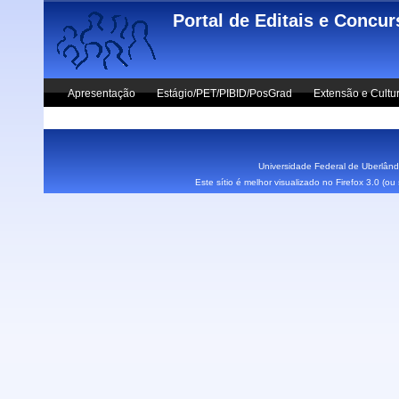
Skip to main content
Portal de Editais e Concu
Apresentação
Estágio/PET/PIBID/PosGrad
Extensão e Cultu
Vestibular UFU
Fale Conosco
Universidade Federal de Uberlândi
Este sítio é melhor visualizado no Firefox 3.0 (o