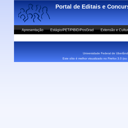
Skip to main content
Portal de Editais e Concu
Apresentação
Estágio/PET/PIBID/PosGrad
Extensão e Cultu
Vestibular UFU
Fale Conosco
Universidade Federal de Uberlândi
Este sítio é melhor visualizado no Firefox 3.0 (o