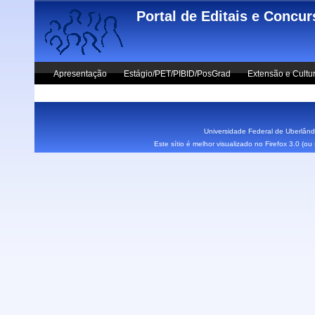
Skip to main content
Portal de Editais e Concu
Apresentação
Estágio/PET/PIBID/PosGrad
Extensão e Cultu
Vestibular UFU
Fale Conosco
Universidade Federal de Uberlândi
Este sítio é melhor visualizado no Firefox 3.0 (o