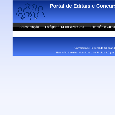
Skip to main content
Portal de Editais e Concu
Apresentação
Estágio/PET/PIBID/PosGrad
Extensão e Cultu
Vestibular UFU
Fale Conosco
Universidade Federal de Uberlândi
Este sítio é melhor visualizado no Firefox 3.0 (o