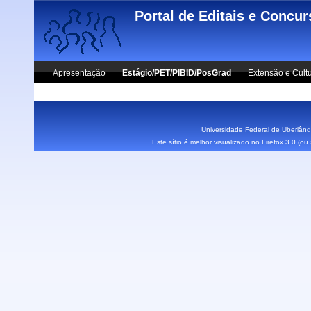
Skip to main content
Portal de Editais e Concu
Apresentação
Estágio/PET/PIBID/PosGrad
Extensão e Cult
Vestibular UFU
Fale Conosco
Universidade Federal de Uberlândi
Este sítio é melhor visualizado no Firefox 3.0 (o