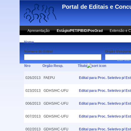
Skip to main content
Portal de Editais e Conc
Apresentação
Estágio/PET/PIBID/PosGrad
Extensão e C
Home
Número do Edital
Orgão Respons
Este sítio
Nro
Orgão Resp.
Título
026/2013
FAEPU
Edital para Proc. Seletivo p/ 
023/2013
GDHS/HC-UFU
Edital para Proc. Seletivo p/ 
006/2013
GDHS/HC-UFU
Edital para Proc. Seletivo p/ 
007/2013
GDHS/HC-UFU
Edital para Proc. Seletivo p/ 
002/2013
GDHS/HC-UFU
Edital para Proc. Seletivo p/ 