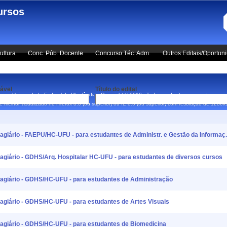
ursos
ultura
Conc. Púb. Docente
Concurso Téc. Adm.
Outros Editais/Oportun
ável
Título do edital
Universidade Federal de Uberlândia - Copyright © 2010 - Todos os direitos reservados.
 é melhor visualizado no Firefox 3.0 (ou superior) ou IE 8.0 (ou superior) com resolução de 1280
Estagiário - FAEPU/HC-UFU - para estudantes de Administr. e Gestão da Informaç.
Estagiário - GDHS/Arq. Hospitalar HC-UFU - para estudantes de diversos cursos
Estagiário - GDHS/HC-UFU - para estudantes de Administração
Estagiário - GDHS/HC-UFU - para estudantes de Artes Visuais
Estagiário - GDHS/HC-UFU - para estudantes de Biomedicina