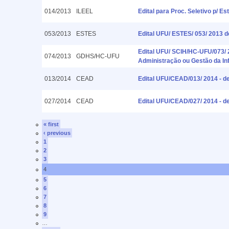
014/2013
ILEEL
Edital para Proc. Seletivo p/ E
053/2013
ESTES
Edital UFU/ ESTES/ 053/ 2013 d
Edital UFU/ SCIH/HC-UFU/073/ 
074/2013
GDHS/HC-UFU
Administração ou Gestão da I
013/2014
CEAD
Edital UFU/CEAD/013/ 2014 - d
027/2014
CEAD
Edital UFU/CEAD/027/ 2014 - de
« first
‹ previous
1
2
3
4
5
6
7
8
9
…