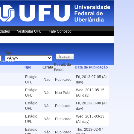
idades
Vestibular UFU
Fale Conosco
Tipo
x1024.
UFU
Result. do
Tipo
Errata
Data de Publicação
Edital
Estágio
Fri, 2013-07-05 (All
Não
Publicado
UFU
day)
Estágio
Wed, 2013-05-15
Não
Não Publ.
UFU
(All day)
Estágio
Fri, 2013-03-08 (All
Não
Publicado
UFU
day)
Estágio
Wed, 2013-03-13
Não
Publicado
UFU
(All day)
Estágio
Thu, 2013-02-07
Não
Publicado