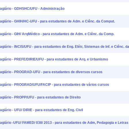
Estagiário - GDHSHC/UFU - Administração
Estagiário - GHIH/HC-UFU - para estudantes de Adm. e Ciênc. da Comput.
stagiário - GIH/ ArqMédico - para estudantes de Adm. e Ciênc. da Comp.
tagiário - INCIS/UFU - para estudantes de Eng. Elétr, Sistemas de Inf. e Ciênc. 
Estagiário - PREFE/DIRIE/UFU - para estudantes de Arq. e Urbanismo
Estagiário - PROGRAD-UFU - para estudantes de diversos cursos
Estagiário - PROGRAD/UFU/FACIP - para estudantes de vários cursos
stagiário - PROPP/UFU - para estudantes de Direito
tagiário - UFU/ DIRIE - para estudantes de Eng. Civil
Estagiário -UFU/ FAMED/ 038/ 2013 - para estudantes de Adm, Pedagogia e Letras