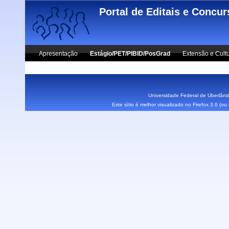
Skip to main content
Portal de Editais e Concu
Apresentação
Estágio/PET/PIBID/PosGrad
Extensão e Cult
Vestibular UFU
Fale Conosco
Universidade Federal de Uberlândi
Este sítio é melhor visualizado no Firefox 3.0 (o