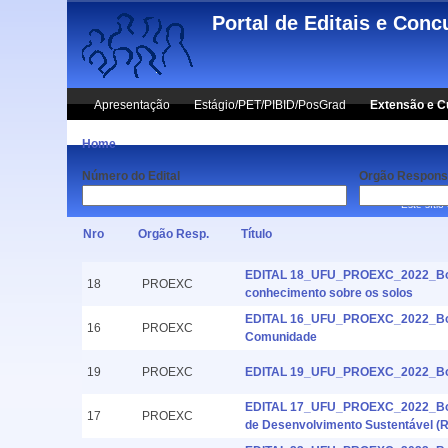
Skip to main content
Portal de Editais e Conc
Apresentação
Estágio/PET/PIBID/PosGrad
Extensão e C
Home
Número do Edital
Orgão Respons
Este sítio
Nro
Orgão Resp.
Título
EDITAL 18_UFU_PROEXC_2022_Bolsis
18
PROEXC
conhecimento sobre os solos
EDITAL 16_UFU_PROEXC_2022_Bolsi
16
PROEXC
Comunidade
19
PROEXC
EDITAL 19_UFU_PROEXC_2022_Bolsis
EDITAL 17_UFU_PROEXC_2022_Bolsi
17
PROEXC
de Desenvolvimento Sustentável (