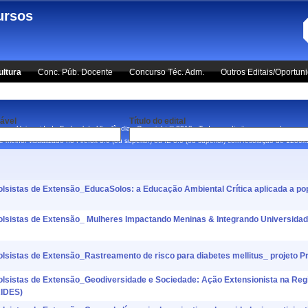
ursos
ultura
Conc. Púb. Docente
Concurso Téc. Adm.
Outros Editais/Oportun
ável
Título do edital
Universidade Federal de Uberlândia - Copyright © 2010 - Todos os direitos reservados.
 é melhor visualizado no Firefox 3.0 (ou superior) ou IE 8.0 (ou superior) com resolução de 1280
tas de Extensão_EducaSolos: a Educação Ambiental Crítica aplicada a pop
stas de Extensão_ Mulheres Impactando Meninas & Integrando Universidad
tas de Extensão_Rastreamento de risco para diabetes mellitus_ projeto Pr
stas de Extensão_Geodiversidade e Sociedade: Ação Extensionista na Regi
RIDES)