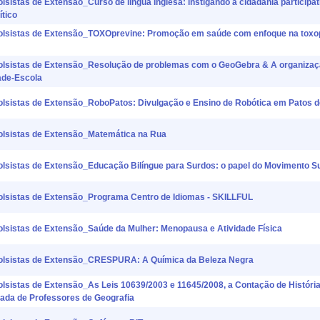
as de Extensão_Curso de língua inglesa: instigando a cidadania participat
ítico
istas de Extensão_TOXOprevine: Promoção em saúde com enfoque na tox
stas de Extensão_Resolução de problemas com o GeoGebra & A organizaçã
ade-Escola
stas de Extensão_RoboPatos: Divulgação e Ensino de Robótica em Patos d
istas de Extensão_Matemática na Rua
tas de Extensão_Educação Bilíngue para Surdos: o papel do Movimento Sur
istas de Extensão_Programa Centro de Idiomas - SKILLFUL
stas de Extensão_Saúde da Mulher: Menopausa e Atividade Física
istas de Extensão_CRESPURA: A Química da Beleza Negra
tas de Extensão_As Leis 10639/2003 e 11645/2008, a Contação de Históri
uada de Professores de Geografia