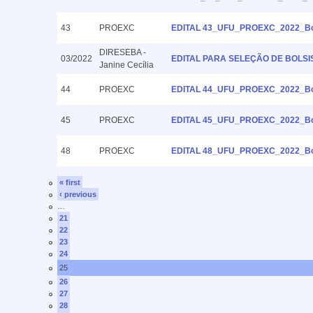
43
PROEXC
EDITAL 43_UFU_PROEXC_2022_Bols
DIRESEBA -
03/2022
EDITAL PARA SELEÇÃO DE BOLSI
Janine Cecília
44
PROEXC
EDITAL 44_UFU_PROEXC_2022_Bols
45
PROEXC
EDITAL 45_UFU_PROEXC_2022_Bolsis
48
PROEXC
EDITAL 48_UFU_PROEXC_2022_Bolsis
« first
‹ previous
…
21
22
23
24
25
26
27
28