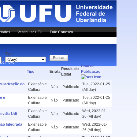
idades
Vestibular UFU
Fale Conosco
Tipo
x1024.
UFU
Data de
Result. do
Tipo
Errata
Publicação
Edital
ularização do
Extensão e
Tue, 2022-01-25
Não
Publicado
Cultura
(All day)
e e
Extensão e
Tue, 2022-01-25
Não
Publicado
Cultura
(All day)
Extensão e
Wed, 2022-01-
evdia-Udi
Não
Publicado
Cultura
26 (All day)
ão Integrada
Extensão e
Wed, 2022-01-
Não
Publicado
Cultura
26 (All day)