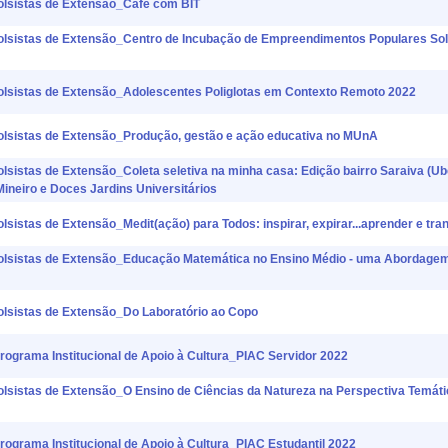
istas de Extensão_Café com BIT
stas de Extensão_Centro de Incubação de Empreendimentos Populares Sol
stas de Extensão_Adolescentes Poliglotas em Contexto Remoto 2022
stas de Extensão_Produção, gestão e ação educativa no MUnA
tas de Extensão_Coleta seletiva na minha casa: Edição bairro Saraiva (Ube
ineiro e Doces Jardins Universitários
as de Extensão_Medit(ação) para Todos: inspirar, expirar...aprender e tra
stas de Extensão_Educação Matemática no Ensino Médio - uma Abordagem
istas de Extensão_Do Laboratório ao Copo
ama Institucional de Apoio à Cultura_PIAC Servidor 2022
tas de Extensão_O Ensino de Ciências da Natureza na Perspectiva Temáti
ama Institucional de Apoio à Cultura_PIAC Estudantil 2022