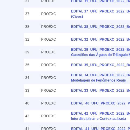
31
PROEXC
EDITAL 31_UFU_PROEXC_2022_Bols
EDITAL 37_UFU_PROEXC_2022_Bolsi
37
PROEXC
(Cieps)
38
PROEXC
EDITAL 38_UFU_PROEXC_2022_Bolsi
32
PROEXC
EDITAL 32_UFU_PROEXC_2022_Bolsi
EDITAL 39_UFU_PROEXC_2022_Bolsis
39
PROEXC
Guardiões das Águas do Triângulo M
35
PROEXC
EDITAL 35_UFU_PROEXC_2022_Bolsist
EDITAL 34_UFU_PROEXC_2022_Bolsi
34
PROEXC
Modelagem de Fenômenos Reais
33
PROEXC
EDITAL 33_UFU_PROEXC_2022_Bols
40
PROEXC
EDITAL_40_UFU_PROEXC_2022_Progr
EDITAL 42_UFU_PROEXC_2022_Bolsis
42
PROEXC
Interdisciplinar e Contextualizada
41
PROEXC
EDITAL_41_UFU_PROEXC_2022_Progr