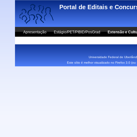
Skip to main content
Portal de Editais e Concu
Apresentação
Estágio/PET/PIBID/PosGrad
Extensão e Cult
Vestibular UFU
Fale Conosco
Universidade Federal de Uberlândi
Este sítio é melhor visualizado no Firefox 3.0 (o