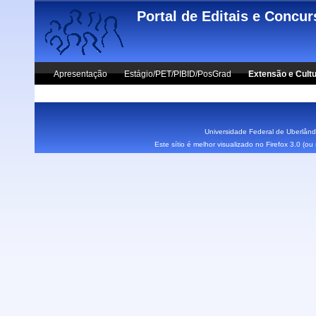
Skip to main content
Portal de Editais e Concu
Apresentação
Estágio/PET/PIBID/PosGrad
Extensão e Cult
Vestibular UFU
Fale Conosco
Universidade Federal de Uberlândi
Este sítio é melhor visualizado no Firefox 3.0 (o