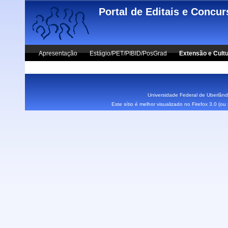
Skip to main content
Portal de Editais e Concu
Apresentação
Estágio/PET/PIBID/PosGrad
Extensão e Cult
Vestibular UFU
Fale Conosco
Universidade Federal de Uberlândi
Este sítio é melhor visualizado no Firefox 3.0 (o