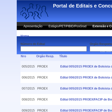
Skip to main content
Portal de Editais e Conc
Apresentação
Estágio/PET/PIBID/PosGrad
Extensão e C
Home
Número do Edital
Orgão Respons
Este sítio
Nro
Orgão Resp.
Título
005/2015
PROEX
Edital 005/2015 PROEX de Bolsista 
006/2015
PROEX
Edital 006/2015 PROEX de Bolsista d
007/2015
PROEX
Edital 005/2015 PROEX de Bolsista 
008/2015
PROEX
Edital 005/2015 PROEX/FACIP de Bol
009/2015
PROEX
Edital 009/2015 PROEX/FACIP de Bo