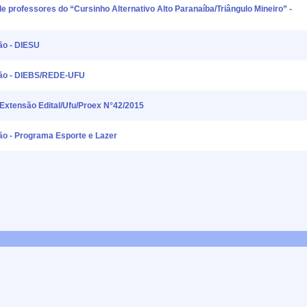
de professores do “Cursinho Alternativo Alto Paranaíba/Triângulo Mineiro” -
são - DIESU
nsão - DIEBS/REDE-UFU
 Extensão Edital/Ufu/Proex N°42/2015
são - Programa Esporte e Lazer