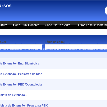
ursos
ultura
Conc. Púb. Docente
Concurso Téc. Adm.
Outros Editais/Oportun
ável
Título do edital
Universidade Federal de Uberlândia - Copyright © 2010 - Todos os direitos reservados.
 é melhor visualizado no Firefox 3.0 (ou superior) ou IE 8.0 (ou superior) com resolução de 1280
de Extensão - Eng. Biomédica
e Extensão - Pediatras do Riso
de Extensão - PEIC/Odontologia
sista de Extensão -
lsista de Extensão - Programa PEIC