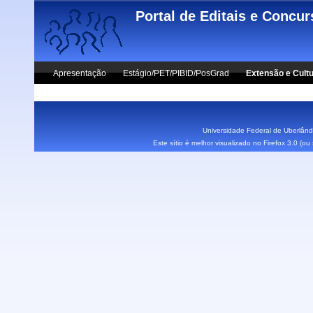
Skip to main content
Portal de Editais e Concu
Apresentação
Estágio/PET/PIBID/PosGrad
Extensão e Cult
Vestibular UFU
Fale Conosco
Universidade Federal de Uberlândi
Este sítio é melhor visualizado no Firefox 3.0 (o