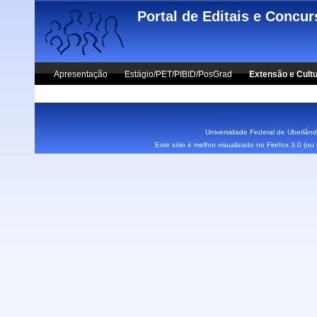
Skip to main content
Portal de Editais e Concu
Apresentação
Estágio/PET/PIBID/PosGrad
Extensão e Cult
Vestibular UFU
Fale Conosco
Universidade Federal de Uberlândi
Este sítio é melhor visualizado no Firefox 3.0 (o