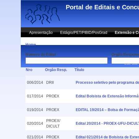
Skip to main content
Portal de Editais e Conc
Apresentação
Estágio/PET/PIBID/PosGrad
Extensão e C
Home
Número do Edital
Orgão Respons
Este sítio
Nro
Orgão Resp.
Título
006/2014
DRII
Processo seletivo pelo programa de
017/2014
PROEX
Edital Bolsista de Extensão Inform
019/2014
PROEX
EDITAL 19/2014 – Bolsa de Formaçã
PROEX/
020/2014
Edital 20/2014 - PROEX-UFU-DICULT
DICULT
021/2014
PROEX
Edital 021/2014 de Bolsista de Ext