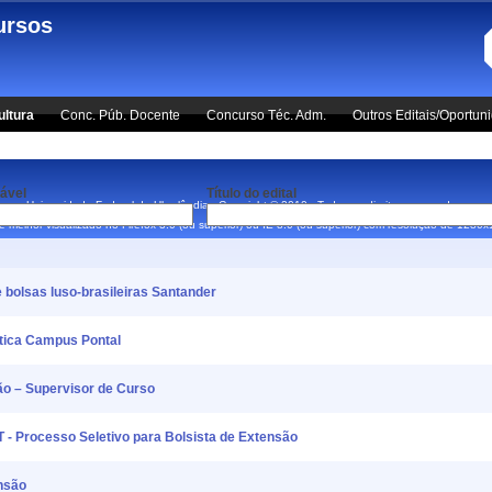
ursos
ultura
Conc. Púb. Docente
Concurso Téc. Adm.
Outros Editais/Oportun
ável
Título do edital
Universidade Federal de Uberlândia - Copyright © 2010 - Todos os direitos reservados.
 é melhor visualizado no Firefox 3.0 (ou superior) ou IE 8.0 (ou superior) com resolução de 1280
 bolsas luso-brasileiras Santander
ática Campus Pontal
o – Supervisor de Curso
 - Processo Seletivo para Bolsista de Extensão
ensão