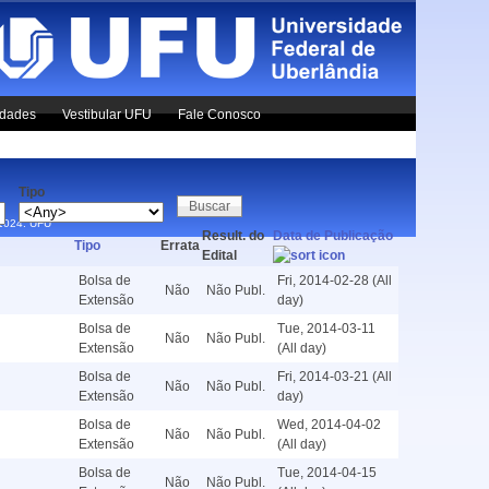
idades
Vestibular UFU
Fale Conosco
Tipo
x1024.
UFU
Result. do
Data de Publicação
Tipo
Errata
Edital
Bolsa de
Fri, 2014-02-28 (All
Não
Não Publ.
Extensão
day)
Bolsa de
Tue, 2014-03-11
Não
Não Publ.
Extensão
(All day)
Bolsa de
Fri, 2014-03-21 (All
Não
Não Publ.
Extensão
day)
Bolsa de
Wed, 2014-04-02
Não
Não Publ.
Extensão
(All day)
Bolsa de
Tue, 2014-04-15
Não
Não Publ.