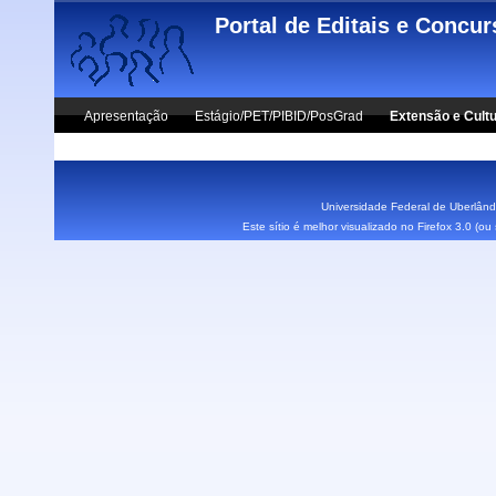
Skip to main content
Portal de Editais e Concu
Apresentação
Estágio/PET/PIBID/PosGrad
Extensão e Cult
Vestibular UFU
Fale Conosco
Universidade Federal de Uberlândi
Este sítio é melhor visualizado no Firefox 3.0 (o