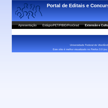
Skip to main content
Portal de Editais e Concu
Apresentação
Estágio/PET/PIBID/PosGrad
Extensão e Cult
Vestibular UFU
Fale Conosco
Universidade Federal de Uberlândi
Este sítio é melhor visualizado no Firefox 3.0 (o