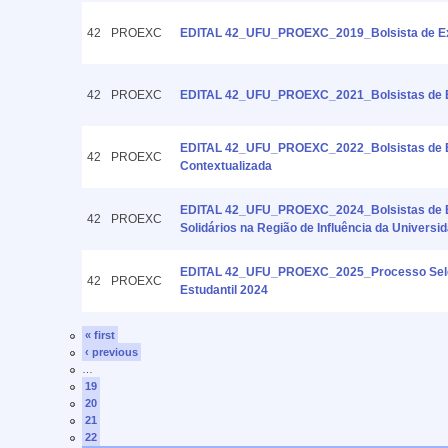
42
PROEXC
EDITAL 42_UFU_PROEXC_2019_Bolsista de Exte
42
PROEXC
EDITAL 42_UFU_PROEXC_2021_Bolsistas de Ext
EDITAL 42_UFU_PROEXC_2022_Bolsistas de Exte
42
PROEXC
Contextualizada
EDITAL 42_UFU_PROEXC_2024_Bolsistas de Ex
42
PROEXC
Solidários na Região de Influência da Universi
EDITAL 42_UFU_PROEXC_2025_Processo Seletivo
42
PROEXC
Estudantil 2024
« first
‹ previous
…
19
20
21
22