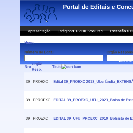
Skip to main content
Portal de Editais e Conc
Apresentação
Estágio/PET/PIBID/PosGrad
Extensão e C
Home
Número do Edital
Orgão Respons
Este sítio
Orgão
Nro
Título
Resp.
39
PROEXC
Edital 39_PROEXC 2018_Uberlândia_EXT
39
PPROEXC
EDITAL 39_PROEXC_UFU_2023_Bolsa de Extens
39
PROEXC
EDITAL 39_UFU_PROEXC_2019_Bolsista de Exte