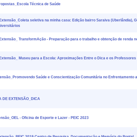
postas_Escola Técnica de Saúde
nsão_Coleta seletiva na minha casa: Edição bairro Saraiva (Uberlândia), G
iversitários
ensão_ TransformAção - Preparação para o trabalho e obtenção de renda no
ensão_ Museu para a Escola: Aproximações Entre o Dica e os Professores
são_Promovendo Saúde e Conscientização Comunitária no Enfrentamento ao
STA DE EXTENSÃO_DICA
o_OEL - Oficina de Esporte e Lazer - PEIC 2023
ensão_PEIC 2019 Centro de Pesquisa, Documentação e Memória do Pontal