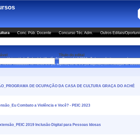
ursos
ultura
Conc. Púb. Docente
Concurso Téc. Adm.
Outros Editais/Oportun
ável
Título do edital
Universidade Federal de Uberlândia - Copyright © 2010 - Todos os direitos reservados.
 é melhor visualizado no Firefox 3.0 (ou superior) ou IE 8.0 (ou superior) com resolução de 1280
ENSÃO_PROGRAMA DE OCUPAÇÃO DA CASA DE CULTURA GRAÇA DO ACHÉ
ão_Eu Combato a Violência e Você? - PEIC 2023
nsão_PEIC 2019 Inclusão Digital para Pessoas Idosas