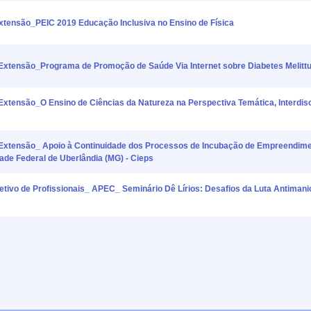
nsão_PEIC 2019 Educação Inclusiva no Ensino de Física
ensão_Programa de Promoção de Saúde Via Internet sobre Diabetes Melitt
nsão_O Ensino de Ciências da Natureza na Perspectiva Temática, Interdisci
tensão_ Apoio à Continuidade dos Processos de Incubação de Empreendime
dade Federal de Uberlândia (MG) - Cieps
 de Profissionais_ APEC_ Seminário Dê Lírios: Desafios da Luta Antimanic