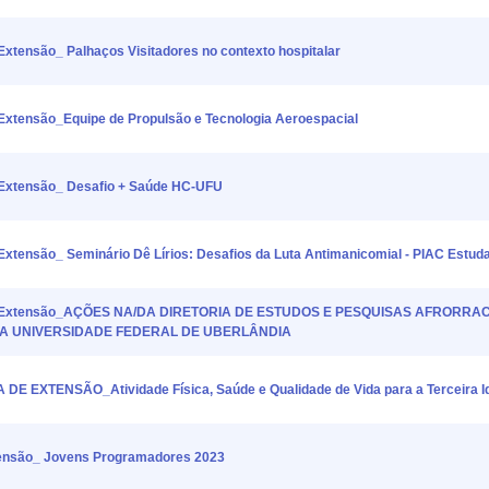
ensão_ Palhaços Visitadores no contexto hospitalar
tensão_Equipe de Propulsão e Tecnologia Aeroespacial
xtensão_ Desafio + Saúde HC-UFU
nsão_ Seminário Dê Lírios: Desafios da Luta Antimanicomial - PIAC Estuda
 Extensão_AÇÕES NA/DA DIRETORIA DE ESTUDOS E PESQUISAS AFRORRAC
A UNIVERSIDADE FEDERAL DE UBERLÂNDIA
E EXTENSÃO_Atividade Física, Saúde e Qualidade de Vida para a Terceira I
nsão_ Jovens Programadores 2023