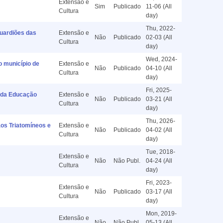
Extensão e
Sim
Publicado
11-06 (All
Cultura
day)
Thu, 2022-
uardiões das
Extensão e
Não
Publicado
02-03 (All
Cultura
day)
Wed, 2024-
 município de
Extensão e
Não
Publicado
04-10 (All
Cultura
day)
Fri, 2025-
 da Educação
Extensão e
Não
Publicado
03-21 (All
Cultura
day)
Thu, 2026-
s Triatomíneos e
Extensão e
Não
Publicado
04-02 (All
Cultura
day)
Tue, 2018-
Extensão e
Não
Não Publ.
04-24 (All
Cultura
day)
Fri, 2023-
Extensão e
Não
Publicado
03-17 (All
Cultura
day)
Mon, 2019-
Extensão e
Não
Não Publ.
05-13 (All