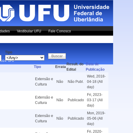
idades
Vestibular UFU
Fale Conosco
Tipo
x1024.
UFU
Result. do
Data de
Tipo
Errata
Edital
Publicação
Wed, 2018-
Extensão e
Não
Não Publ.
04-18 (All
Cultura
day)
Fri, 2023-
Extensão e
Não
Publicado
03-17 (All
Cultura
day)
Mon, 2019-
Extensão e
Não
Publicado
05-06 (All
Cultura
day)
Fri, 2020-