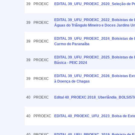
39
PROEXC
EDITAL 39_UFU_PROEXC_2020_Seleção de Pro
EDITAL 39_UFU_PROEXC_2022_Bolsistas de Exte
39
PROEXC
Águas do Triângulo Mineiro e Doces Jardins Un
EDITAL 39_UFU_PROEXC_2024_Bolsistas de Ext
39
PROEXC
Carmo do Paranaíba
EDITAL 39_UFU_PROEXC_2025_Bolsistas de Ext
39
PROEXC
Básica - PEIC 2024
EDITAL 39_UFU_PROEXC_2026_Bolsistas Exten
39
PROEXC
à Doença de Chagas
40
PROEXC
Edital 40_PROEXC 2018_Uberlândia_BOLSI
40
PPROEXC
EDITAL 40_PROEXC_UFU_2023_Bolsa de Extensã
40
PROEXC
EDITAL 40_UFU_PROEXC_2019_Bolsista de Ext