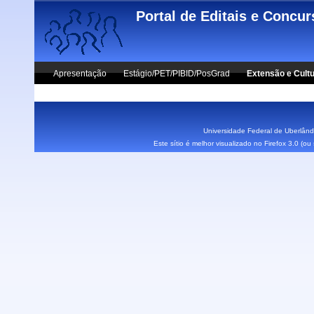
Skip to main content
Portal de Editais e Concu
Apresentação
Estágio/PET/PIBID/PosGrad
Extensão e Cult
Vestibular UFU
Fale Conosco
Universidade Federal de Uberlândi
Este sítio é melhor visualizado no Firefox 3.0 (o