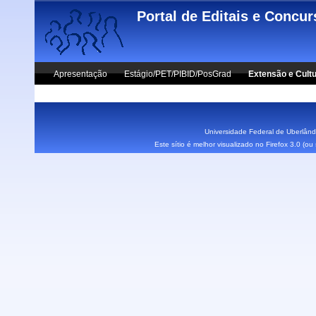
Skip to main content
Portal de Editais e Concu
Apresentação
Estágio/PET/PIBID/PosGrad
Extensão e Cult
Vestibular UFU
Fale Conosco
Universidade Federal de Uberlândi
Este sítio é melhor visualizado no Firefox 3.0 (o