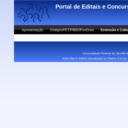
Skip to main content
Portal de Editais e Concu
Apresentação
Estágio/PET/PIBID/PosGrad
Extensão e Cult
Vestibular UFU
Fale Conosco
Universidade Federal de Uberlândi
Este sítio é melhor visualizado no Firefox 3.0 (o