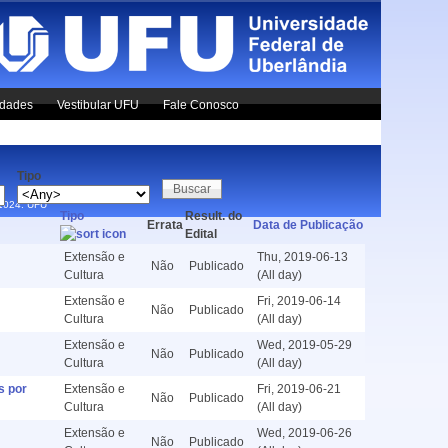
idades
Vestibular UFU
Fale Conosco
Tipo
x1024.
UFU
Tipo
Result. do
Errata
Data de Publicação
Edital
Extensão e
Thu, 2019-06-13
Não
Publicado
Cultura
(All day)
Extensão e
Fri, 2019-06-14
Não
Publicado
Cultura
(All day)
Extensão e
Wed, 2019-05-29
Não
Publicado
Cultura
(All day)
s por
Extensão e
Fri, 2019-06-21
Não
Publicado
Cultura
(All day)
Extensão e
Wed, 2019-06-26
Não
Publicado