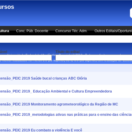
ursos
ultura
Conc. Púb. Docente
Concurso Téc. Adm.
Outros Editais/Oportun
ável
Título do edital
Universidade Federal de Uberlândia - Copyright © 2010 - Todos os direitos reservados.
 é melhor visualizado no Firefox 3.0 (ou superior) ou IE 8.0 (ou superior) com resolução de 1280
nsão_PEIC 2019 Saúde bucal crianças ABC Glória
nsão_PEIC 2019_ Educação Ambiental e Cultura Empreendedora
nsão_PEIC 2019 Monitoramento agrometeorológico da Região de MC
ão_PEIC 2019_metodologias ativas nas práticas para o ensino das ciência
nsão_PEIC 2019 Eu combato a violência E você