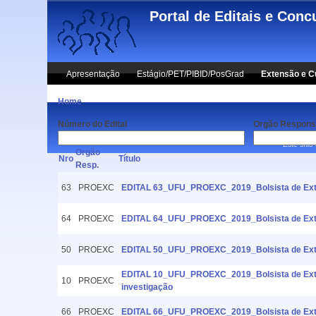
Skip to main content
Portal de Editais e Conc
Apresentação
Estágio/PET/PIBID/PosGrad
Extensão e C
Home
Número do Edital
Orgão Respons
Este sítio
Orgão
Nro
Título
Resp.
63
PROEXC
EDITAL 63_UFU_PROEXC_2019_Bolsista de Exte
64
PROEXC
EDITAL 64_UFU_PROEXC_2019_Bolsista de Exte
50
PROEXC
EDITAL 50_UFU_PROEXC_2019_Bolsista de Exte
EDITAL 10_UFU_PROEXC_2019_Bolsista de Extens
10
PROEXC
investigação
66
PROEXC
EDITAL 66_UFU_PROEXC_2019_Bolsista de Exte