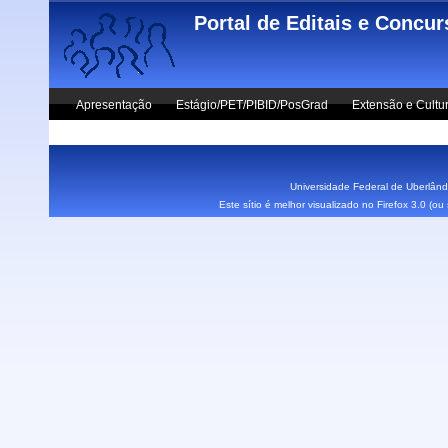
Skip to main content
Portal de Editais e Concu
Apresentação
Estágio/PET/PIBID/PosGrad
Extensão e Cultu
Vestibular UFU
Fale Conosco
Universidade Federal de Uberlândi
Este sítio é melhor visualizado no Firefox 3.0 (o