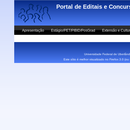
Skip to main content
Portal de Editais e Concu
Apresentação
Estágio/PET/PIBID/PosGrad
Extensão e Cultu
Vestibular UFU
Fale Conosco
Universidade Federal de Uberlândi
Este sítio é melhor visualizado no Firefox 3.0 (o