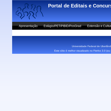
Skip to main content
Portal de Editais e Concu
Apresentação
Estágio/PET/PIBID/PosGrad
Extensão e Cultu
Vestibular UFU
Fale Conosco
Universidade Federal de Uberlândi
Este sítio é melhor visualizado no Firefox 3.0 (o