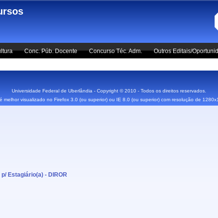
ursos
ltura
Conc. Púb. Docente
Concurso Téc. Adm.
Outros Editais/Oportuni
Universidade Federal de Uberlândia - Copyright © 2010 - Todos os direitos reservados.
 é melhor visualizado no Firefox 3.0 (ou superior) ou IE 8.0 (ou superior) com resolução de 1280
 p/ Estagiário(a) - DIROR