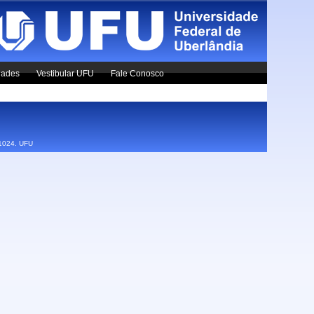
dades
Vestibular UFU
Fale Conosco
x1024.
UFU