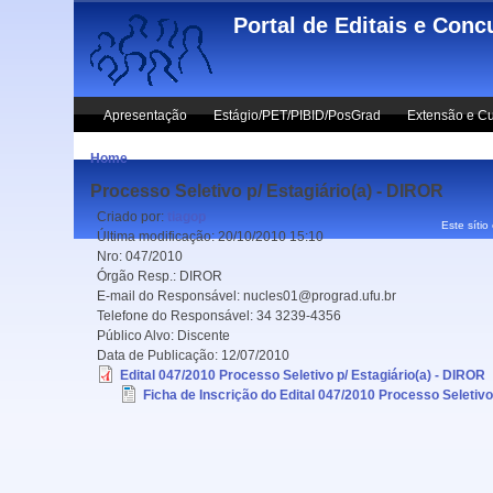
Skip to main content
Portal de Editais e Conc
Apresentação
Estágio/PET/PIBID/PosGrad
Extensão e Cu
Home
Processo Seletivo p/ Estagiário(a) - DIROR
Criado por:
tiagop
Este sítio
Última modificação:
20/10/2010 15:10
Nro:
047/2010
Órgão Resp.:
DIROR
E-mail do Responsável:
nucles01@prograd.ufu.br
Telefone do Responsável:
34 3239-4356
Público Alvo:
Discente
Data de Publicação:
12/07/2010
Edital 047/2010 Processo Seletivo p/ Estagiário(a) - DIROR
Ficha de Inscrição do Edital 047/2010 Processo Seletivo