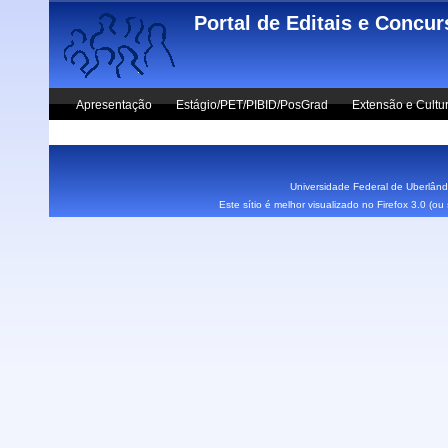
Skip to main content
Portal de Editais e Concu
Apresentação
Estágio/PET/PIBID/PosGrad
Extensão e Cultu
Vestibular UFU
Fale Conosco
Universidade Federal de Uberlândi
Este sítio é melhor visualizado no Firefox 3.0 (o