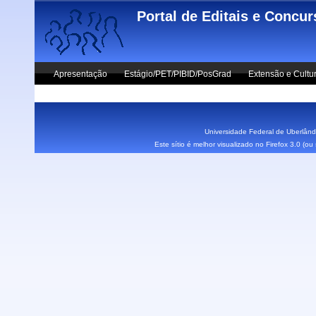
Skip to main content
Portal de Editais e Concu
Apresentação
Estágio/PET/PIBID/PosGrad
Extensão e Cultu
Vestibular UFU
Fale Conosco
Universidade Federal de Uberlândi
Este sítio é melhor visualizado no Firefox 3.0 (o