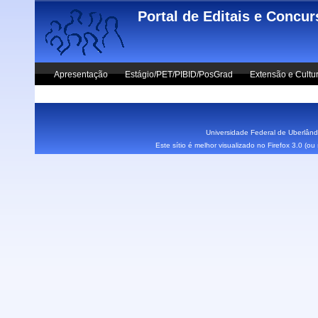
Skip to main content
Portal de Editais e Concu
Apresentação
Estágio/PET/PIBID/PosGrad
Extensão e Cultu
Vestibular UFU
Fale Conosco
Universidade Federal de Uberlândi
Este sítio é melhor visualizado no Firefox 3.0 (o