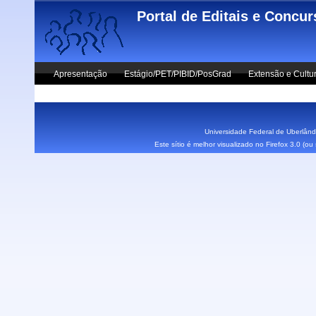
Skip to main content
Portal de Editais e Concu
Apresentação
Estágio/PET/PIBID/PosGrad
Extensão e Cultu
Vestibular UFU
Fale Conosco
Universidade Federal de Uberlândi
Este sítio é melhor visualizado no Firefox 3.0 (o