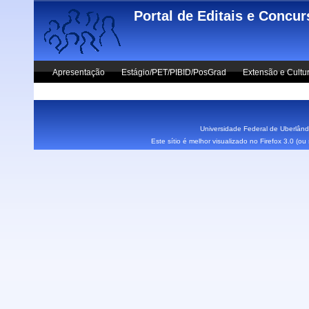
Skip to main content
Portal de Editais e Concu
Apresentação
Estágio/PET/PIBID/PosGrad
Extensão e Cultu
Vestibular UFU
Fale Conosco
Universidade Federal de Uberlândi
Este sítio é melhor visualizado no Firefox 3.0 (o