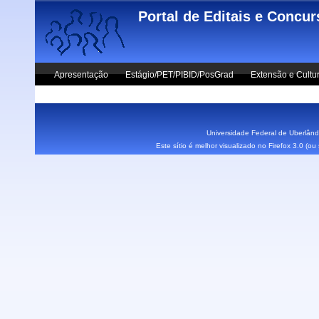
Skip to main content
Portal de Editais e Concu
Apresentação
Estágio/PET/PIBID/PosGrad
Extensão e Cultu
Vestibular UFU
Fale Conosco
Universidade Federal de Uberlândi
Este sítio é melhor visualizado no Firefox 3.0 (o