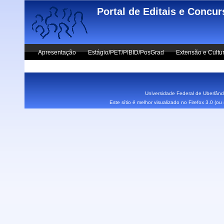
Skip to main content
Portal de Editais e Concu
Apresentação
Estágio/PET/PIBID/PosGrad
Extensão e Cultu
Vestibular UFU
Fale Conosco
Universidade Federal de Uberlândi
Este sítio é melhor visualizado no Firefox 3.0 (o