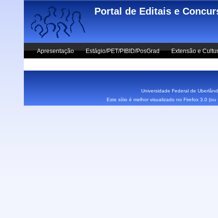
Skip to main content
Portal de Editais e Concu
Apresentação
Estágio/PET/PIBID/PosGrad
Extensão e Cultu
Vestibular UFU
Fale Conosco
Universidade Federal de Uberlândi
Este sítio é melhor visualizado no Firefox 3.0 (o