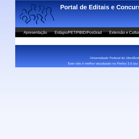
Skip to main content
Portal de Editais e Concu
Apresentação
Estágio/PET/PIBID/PosGrad
Extensão e Cultu
Vestibular UFU
Fale Conosco
Universidade Federal de Uberlândi
Este sítio é melhor visualizado no Firefox 3.0 (o