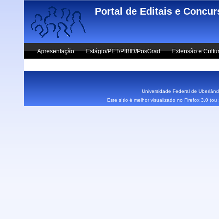
Skip to main content
Portal de Editais e Concu
Apresentação
Estágio/PET/PIBID/PosGrad
Extensão e Cultu
Vestibular UFU
Fale Conosco
Universidade Federal de Uberlândi
Este sítio é melhor visualizado no Firefox 3.0 (o