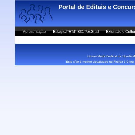
Skip to main content
Portal de Editais e Concu
Apresentação
Estágio/PET/PIBID/PosGrad
Extensão e Cultu
Vestibular UFU
Fale Conosco
Universidade Federal de Uberlândi
Este sítio é melhor visualizado no Firefox 3.0 (o