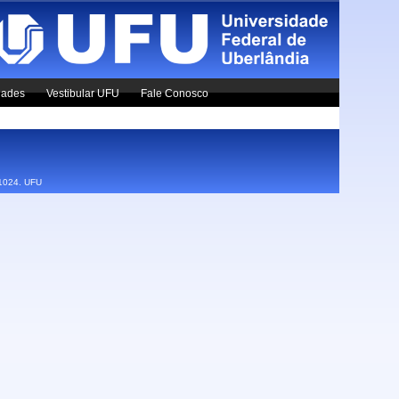
dades
Vestibular UFU
Fale Conosco
x1024.
UFU