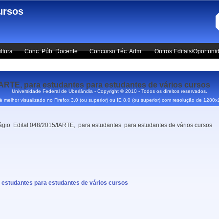
ursos
ltura
Conc. Púb. Docente
Concurso Téc. Adm.
Outros Editais/Oportuni
/IARTE, para estudantes para estudantes de vários cursos
Universidade Federal de Uberlândia - Copyright © 2010 - Todos os direitos reservados.
 é melhor visualizado no Firefox 3.0 (ou superior) ou IE 8.0 (ou superior) com resolução de 1280
tágio Edital 048/2015/IARTE, para estudantes para estudantes de vários cursos
a estudantes para estudantes de vários cursos