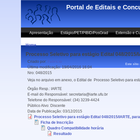
Skip to main content
Portal de Editais e Conc
Apresentação
Estágio/PET/PIBID/PosGrad
Extensão e Cu
Home
Processo Seletivo para estágio Edital 048/2015
Criado por:
Fabricio
Este sítio
Última modificação:
19/04/2016 16:04
Nro:
048/2015
Veja no arquivo em anexo, o Edital de Processo Seletivo para es
Órgão Resp.:
IARTE
E-mail do Responsável:
secretaria@iarte.ufu.br
Telefone do Responsável:
(34) 3239-4424
Público Alvo:
Discente
Data de Publicação:
03/12/2015
Processo Seletivo para estágio Edital 048/2015/IARTE, par
Ficha de Inscrição
Quadro Compatibilidade horária
Resultado