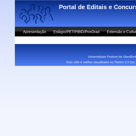
Skip to main content
Portal de Editais e Concu
Apresentação
Estágio/PET/PIBID/PosGrad
Extensão e Cultu
Vestibular UFU
Fale Conosco
Universidade Federal de Uberlândi
Este sítio é melhor visualizado no Firefox 3.0 (o