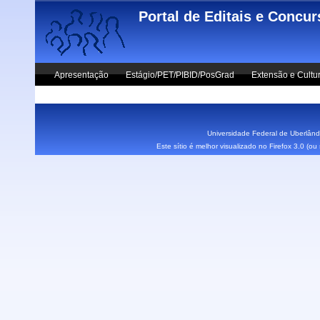
Skip to main content
Portal de Editais e Concu
Apresentação
Estágio/PET/PIBID/PosGrad
Extensão e Cultu
Vestibular UFU
Fale Conosco
Universidade Federal de Uberlândi
Este sítio é melhor visualizado no Firefox 3.0 (o