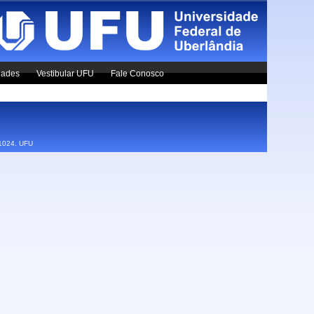
dades
Vestibular UFU
Fale Conosco
x1024.
UFU