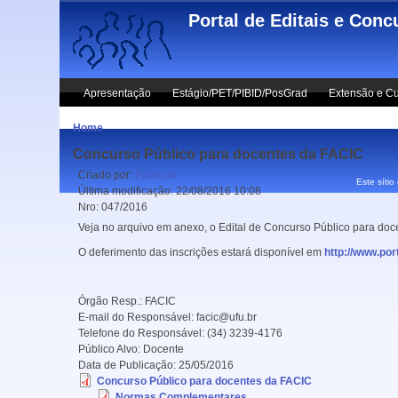
Skip to main content
Portal de Editais e Conc
Apresentação
Estágio/PET/PIBID/PosGrad
Extensão e Cu
Home
Concurso Público para docentes da FACIC
Criado por:
Fabricio
Este sítio
Última modificação:
22/08/2016 10:08
Nro:
047/2016
Veja no arquivo em anexo, o Edital de Concurso Público para doc
O deferimento das inscrições estará disponível em
http://www.port
Órgão Resp.:
FACIC
E-mail do Responsável:
facic@ufu.br
Telefone do Responsável:
(34) 3239-4176
Público Alvo:
Docente
Data de Publicação:
25/05/2016
Concurso Público para docentes da FACIC
Normas Complementares