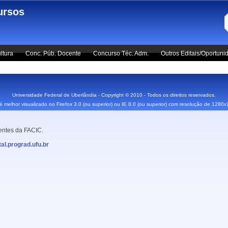
ursos
ltura
Conc. Púb. Docente
Concurso Téc. Adm.
Outros Editais/Oportuni
Universidade Federal de Uberlândia - Copyright © 2010 - Todos os direitos reservados.
 é melhor visualizado no Firefox 3.0 (ou superior) ou IE 8.0 (ou superior) com resolução de 1280
entes da FACIC.
al.prograd.ufu.br