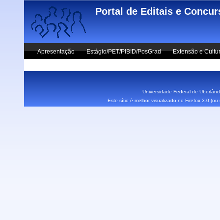
Skip to main content
Portal de Editais e Concu
Apresentação
Estágio/PET/PIBID/PosGrad
Extensão e Cultu
Vestibular UFU
Fale Conosco
Universidade Federal de Uberlândi
Este sítio é melhor visualizado no Firefox 3.0 (o