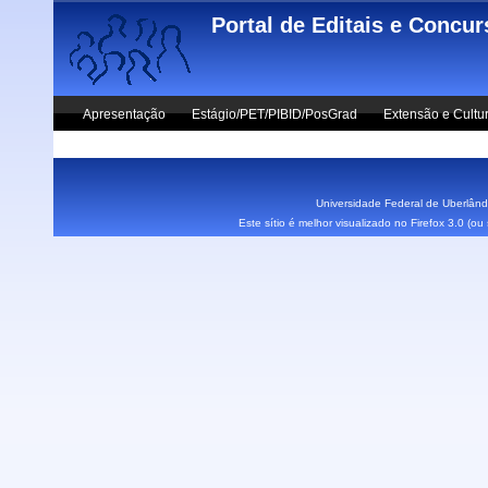
Skip to main content
Portal de Editais e Concu
Apresentação
Estágio/PET/PIBID/PosGrad
Extensão e Cultu
Vestibular UFU
Fale Conosco
Universidade Federal de Uberlândi
Este sítio é melhor visualizado no Firefox 3.0 (o