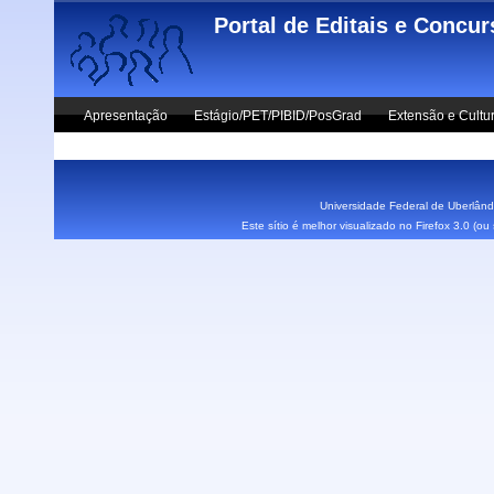
Skip to main content
Portal de Editais e Concu
Apresentação
Estágio/PET/PIBID/PosGrad
Extensão e Cultu
Vestibular UFU
Fale Conosco
Universidade Federal de Uberlândi
Este sítio é melhor visualizado no Firefox 3.0 (o