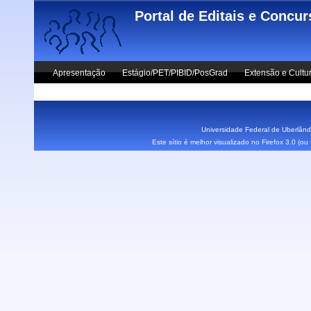
Skip to main content
Portal de Editais e Concu
Apresentação
Estágio/PET/PIBID/PosGrad
Extensão e Cultu
Vestibular UFU
Fale Conosco
Universidade Federal de Uberlândi
Este sítio é melhor visualizado no Firefox 3.0 (o