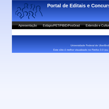
Skip to main content
Portal de Editais e Concu
Apresentação
Estágio/PET/PIBID/PosGrad
Extensão e Cultu
Vestibular UFU
Fale Conosco
Universidade Federal de Uberlândi
Este sítio é melhor visualizado no Firefox 3.0 (o